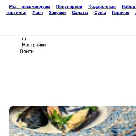
Мы рекомендуем
Популярное
Подарочные
Наборы
тортилья
Ланч
Закуски
Салаты
Супы
Горячее
Доставка еды
Златоуст
8-951-785-33-32
Ваш язык
ru
Настройки
Войти