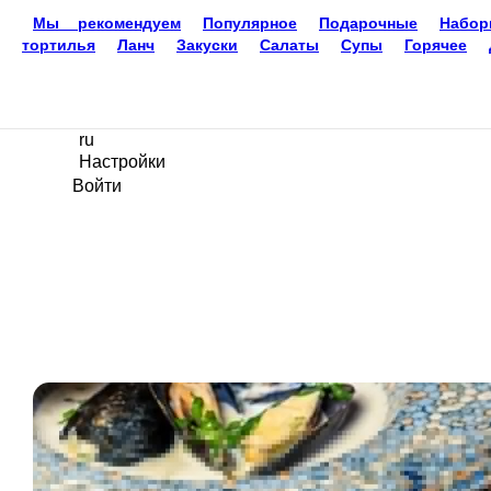
Доставка еды
Златоуст
8-951-785-33-32
Ваш язык
ru
Настройки
Войти
Главная
Акции
Отзывы
Вакансии
О нас