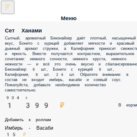
Меню
Сет Ханами
Сытный, ароматный Беконайзер даёт плотный, насыщенный
вкус, Бонито с курицей добавляет мягкости и красивый
дымный аромат стружки, а Калифорния приносит свежест
и яркость. Вместе получается контрастное, выразительное
сочетание: немного сочности, немного хруста, немного
нежности — и всё это очень вкусно и сбалансированно
Беконайзер 8 шт., Бонито с курицей 8 шт.,
Калифорния, 8 шт. 24 шт. Обратите внимание: в
состав не входит имбирь, васаби и соевый соус.
Пожалуйста, добавьте необходимое количество
самостоятельно.
904 г.
1 399 ₽
В корзи
Добавить к роллам
Имбирь - Васаби
15 ₽