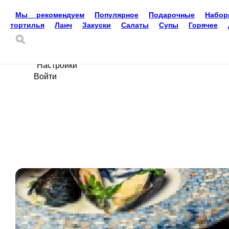
Мы рекомендуем
Популярное
Подарочные
Набо
тортилья
Ланч
Закуски
Салаты
Супы
Горячее
Доставка еды
Златоуст
8-951-785-33-32
Ваш язык
ru
Настройки
Войти