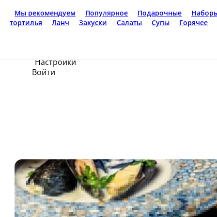
Доставка еды
Златоуст
8-951-785-33-32
Ваш язык
ru
Настройки
Войти
Главная
Акции
Отзывы
Вакансии
О нас