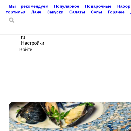
Доставка еды
Златоуст
8-951-785-33-32
Ваш язык
ru
Настройки
Войти
Главная
Акции
Отзывы
Вакансии
О нас